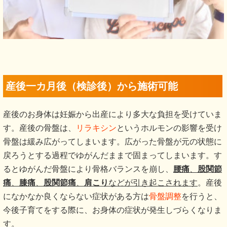
産後一カ月後（検診後）から施術可能
産後のお身体は妊娠から出産により多大な負担を受けていま
す。産後の骨盤は、
リラキシン
というホルモンの影響を受け
骨盤は緩み広がってしまいます。広がった骨盤が元の状態に
戻ろうとする過程でゆがんだままで固まってしまいます。す
るとゆがんだ骨盤により骨格バランスを崩し、
腰痛
、
股関節
痛
、
膝痛
、
股関節痛
、
肩こり
などが引き起こされます
。産後
になかなか良くならない症状がある方は
骨盤調整
を行うと、
今後子育てをする際に、お身体の症状が発生しづらくなりま
す。