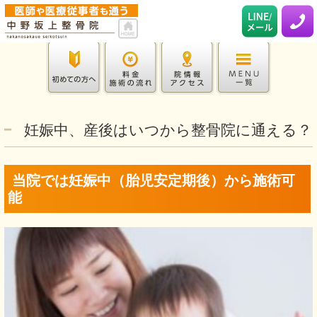
妊娠中、産後はいつから整骨院に通える？
当院では妊娠中（胎児安定期後）から施術可
能