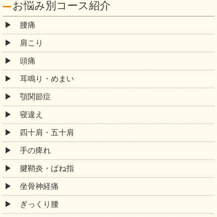
お悩み別コース紹介
腰痛
肩こり
頭痛
耳鳴り・めまい
顎関節症
寝違え
四十肩・五十肩
手の痺れ
腱鞘炎・ばね指
坐骨神経痛
ぎっくり腰