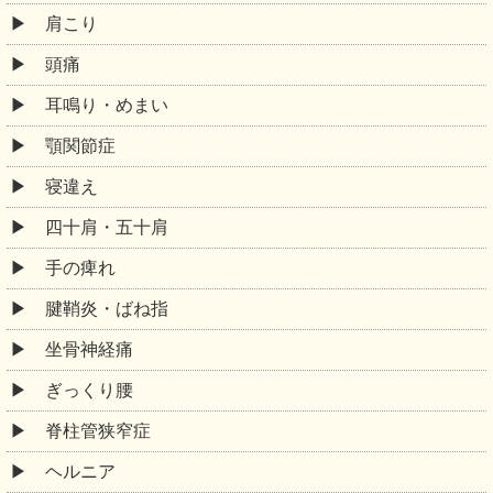
肩こり
頭痛
耳鳴り・めまい
顎関節症
寝違え
四十肩・五十肩
手の痺れ
腱鞘炎・ばね指
坐骨神経痛
ぎっくり腰
脊柱管狭窄症
ヘルニア