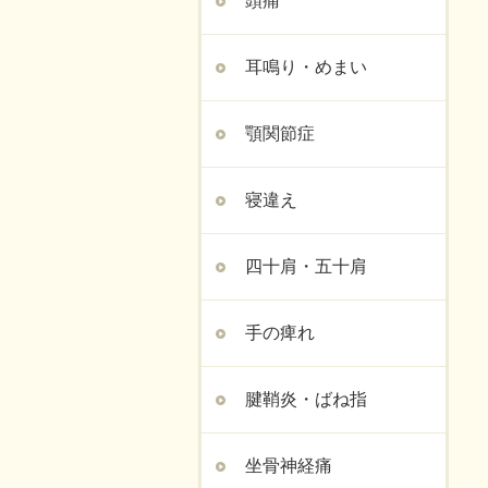
頭痛
耳鳴り・めまい
顎関節症
寝違え
四十肩・五十肩
手の痺れ
腱鞘炎・ばね指
坐骨神経痛